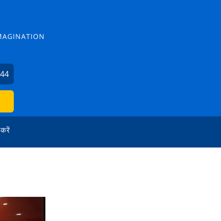
MAGINATION
544
 करें