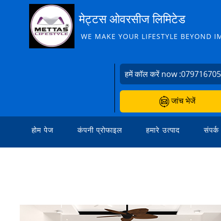
मेट्टस ओवरसीज लिमिटेड
WE MAKE YOUR LIFESTYLE BEYOND I
हमें कॉल करें now :
07971670
जांच भेजें
होम पेज
कंपनी प्रोफाइल
हमारे उत्पाद
संपर्क