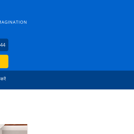
MAGINATION
544
 करें